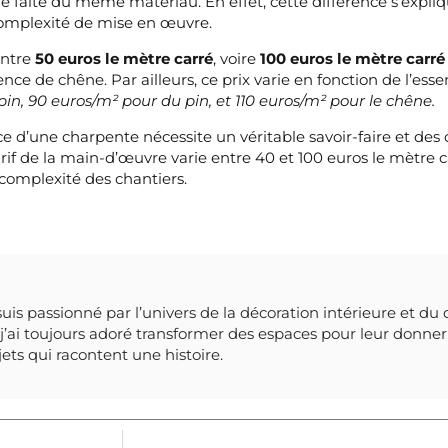
le faite du même matériau. En effet, cette différence s’expli
complexité de mise en œuvre.
 entre
50 euros le mètre carré
, voire
100 euros le mètre carré
ence de chêne. Par ailleurs, ce prix varie en fonction de l’es
in, 90 euros/m² pour du pin, et 110 euros/m² pour le chêne.
ace d’une charpente nécessite un véritable savoir-faire et d
e tarif de la main-d’œuvre varie entre 40 et 100 euros le mètre
complexité des chantiers.
suis passionné par l’univers de la décoration intérieure et du 
’ai toujours adoré transformer des espaces pour leur donner 
bjets qui racontent une histoire.