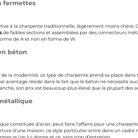
à fermettes
native à la charpente traditionnelle, légèrement moins chère.
s
de faibles sections et assemblées par des connecteurs métal
 forme de A et non en forme de W.
en béton
e de la modernité, ce type de charpente prend sa place dans 
al avantage réside dans le fait que le béton ne nécessite aucu
vanche, son prix est beaucoup plus élevé que la plupart des a
métallique
que constituée d’acier, peut faire l’affaire pour une charpen
rture d’une maison, ce style particulier entre dans un cadre 
rmes qu’on lui donne et ce, sans trop d’entretien.