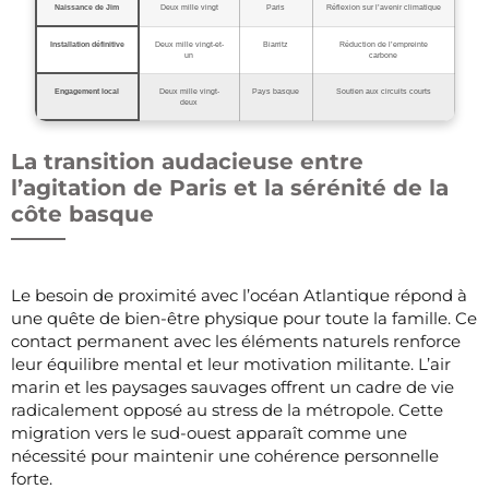
Naissance de Jim
Deux mille vingt
Paris
Réflexion sur l’avenir climatique
Installation définitive
Deux mille vingt-et-
Biarritz
Réduction de l’empreinte
un
carbone
Engagement local
Deux mille vingt-
Pays basque
Soutien aux circuits courts
deux
La transition audacieuse entre
l’agitation de Paris et la sérénité de la
côte basque
Le besoin de proximité avec l’océan Atlantique répond à
une quête de bien-être physique pour toute la famille. Ce
contact permanent avec les éléments naturels renforce
leur équilibre mental et leur motivation militante. L’air
marin et les paysages sauvages offrent un cadre de vie
radicalement opposé au stress de la métropole. Cette
migration vers le sud-ouest apparaît comme une
nécessité pour maintenir une cohérence personnelle
forte.