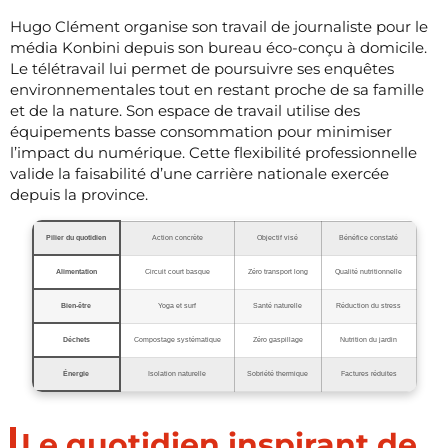
Hugo Clément organise son travail de journaliste pour le
média Konbini depuis son bureau éco-conçu à domicile.
Le télétravail lui permet de poursuivre ses enquêtes
environnementales tout en restant proche de sa famille
et de la nature. Son espace de travail utilise des
équipements basse consommation pour minimiser
l’impact du numérique. Cette flexibilité professionnelle
valide la faisabilité d’une carrière nationale exercée
depuis la province.
Pilier du quotidien
Action concrète
Objectif visé
Bénéfice constaté
Alimentation
Circuit court basque
Zéro transport long
Qualité nutritionnelle
Bien-être
Yoga et surf
Santé naturelle
Réduction du stress
Déchets
Compostage systématique
Zéro gaspillage
Nutrition du jardin
Énergie
Isolation naturelle
Sobriété thermique
Factures réduites
Le quotidien inspirant de