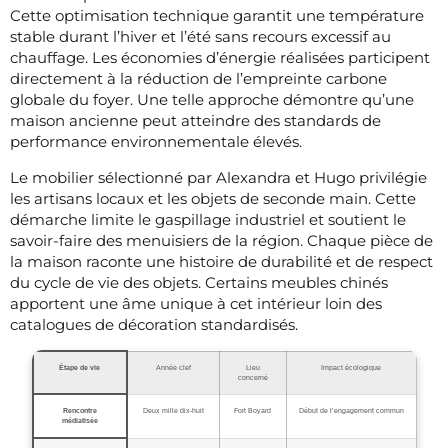
Cette optimisation technique garantit une température
stable durant l’hiver et l’été sans recours excessif au
chauffage. Les économies d’énergie réalisées participent
directement à la réduction de l’empreinte carbone
globale du foyer. Une telle approche démontre qu’une
maison ancienne peut atteindre des standards de
performance environnementale élevés.
Le mobilier sélectionné par Alexandra et Hugo privilégie
les artisans locaux et les objets de seconde main. Cette
démarche limite le gaspillage industriel et soutient le
savoir-faire des menuisiers de la région. Chaque pièce de
la maison raconte une histoire de durabilité et de respect
du cycle de vie des objets. Certains meubles chinés
apportent une âme unique à cet intérieur loin des
catalogues de décoration standardisés.
Étape de vie
Année clef
Lieu
Impact écologique
concerné
Rencontre
Deux mille dix-huit
Fort Boyard
Début de l’engagement commun
médiatisée