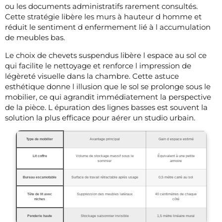
ou les documents administratifs rarement consultés.
Cette stratégie libère les murs à hauteur d homme et
réduit le sentiment d enfermement lié à l accumulation
de meubles bas.
Le choix de chevets suspendus libère l espace au sol ce
qui facilite le nettoyage et renforce l impression de
légèreté visuelle dans la chambre. Cette astuce
esthétique donne l illusion que le sol se prolonge sous le
mobilier, ce qui agrandit immédiatement la perspective
de la pièce. L épuration des lignes basses est souvent la
solution la plus efficace pour aérer un studio urbain.
Type de mobilier
Avantage principal
Gain d espace estimé
Lit coffre
Volume de stockage massif sous le
Équivalent à une petite
sommier
armoire
Bureau escamotable
Surface de travail rétractable après usage
0,5 mètre carré au sol
Tête de lit avec
Suppression des meubles latéraux
40 centimètres de chaque
niches
côté
Penderie haute
Stockage saisonnier invisible
1,5 mètre linéaire mural