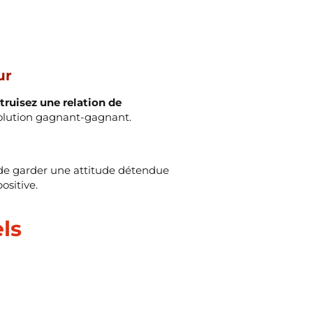
ur
truisez une relation de
 solution gagnant-gagnant.
 de garder une attitude détendue
ositive.
els