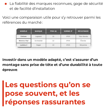
La fiabilité des marques reconnues, gage de sécurité
et de facilité d’installation
Voici une comparaison utile pour s’y retrouver parmi les
références du marché :
MODÈLE
MARQUE
PRIX (€)
NORME IP
RÉSISTANCE
Celiane
Legrand
15
IP20
Très élevée
Mureva Styl
Schneider
12
IP44
Élevée
Lumina 2
Hager
10
IP20
Moyenne
Investir dans un modèle adapté, c’est s’assurer d’un
montage sans prise de tête et d’une durabilité à toute
épreuve
.
Les questions qu’on se
pose souvent, et les
réponses rassurantes