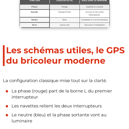
FONCTION
COULEUR DU FIL
RÔLE DANS LE MONTAGE
Phase
Rouge
Apporte le courant
Navette
Orange/Violet
Assure le lien entre
interrupteurs
Neutre
Bleu
Complète le circuit lumineux
Terre
Jaune-vert
Sécurise l’installation
Les schémas utiles, le GPS
du bricoleur moderne
La configuration classique mise tout sur la clarté.
La phase (rouge) part de la borne L du premier
interrupteur
Les navettes relient les deux interrupteurs
Le neutre (bleu) et la phase sortante vont au
luminaire