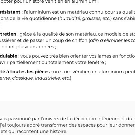
d’opter pour un store vénitien en aluminium :
résistant
: l’aluminium est un matériau connu pour sa qualité.
ions de la vie quotidienne (
humidité, graisses, etc.
) sans s’ab
 ;
ntretien
: grâce à la qualité de son matériau, ce modèle de stor
ussiérer et de passer un coup de chiffon (
afin d’éliminer les 
pendant plusieurs années ;
dulable
: vous pouvez très bien orienter vos lames en foncti
vrir partiellement ou totalement votre fenêtre ;
é à toutes les pièces
: un store vénitien en aluminium peut 
ne, classique, industrielle, etc.
).
suis passionné par l’univers de la décoration intérieure et du 
’ai toujours adoré transformer des espaces pour leur donner 
bjets qui racontent une histoire.