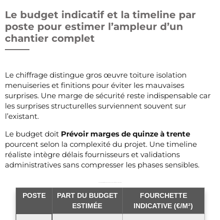
Le budget indicatif et la timeline par
poste pour estimer l’ampleur d’un
chantier complet
Le chiffrage distingue gros œuvre toiture isolation
menuiseries et finitions pour éviter les mauvaises
surprises. Une marge de sécurité reste indispensable car
les surprises structurelles surviennent souvent sur
l’existant.
Le budget doit
Prévoir marges de quinze à trente
pourcent selon la complexité du projet. Une timeline
réaliste intègre délais fournisseurs et validations
administratives sans compresser les phases sensibles.
Le budget indicatif par poste pour une rénovation complète d’un corps de ferme
POSTE
PART DU BUDGET
FOURCHETTE
ESTIMÉE
INDICATIVE (€/M²)