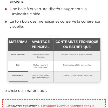
anciens.
Une baie à ouverture discrète augmente la
luminosité ciblée.
Le ton bois des menuiseries conserve la cohérence
visuelle.
Le comparatif des matériaux pour murs et ouvertures avec avantages et contraintes
MATÉRIAU
AVANTAGE
CONTRAINTE TECHNIQUE
PRINCIPAL
OU ESTHÉTIQUE
Pierre apparente
Authenticité et inertie
Isolation complexe et risque d’humidité
thermique
Bois
Chaleur visuelle et
Entretien et sensibilité aux insectes
intégration facile
Métal et verre
Grande luminosité et
Contraste fort avec façades anciennes
lignes contemporaines
Le choix des matériaux s
Découvrez également :
L’élégance rustique : plongez dans le