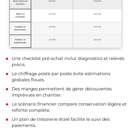
Gros œuvre et
30‑40%
400‑800
structure
Toiture et
15‑25%
150‑400
charpente
Isolation et
15‑25%
100‑300
menuiseries
Finitions et
15‑25%
150‑500
équipements
Une checklist pré‑achat inclut diagnostics et relevés
précis.
Le chiffrage poste par poste évite estimations
globales floues.
Des marges permettent de gérer découvertes
imprévues en chantier.
Le scénario financier compare conservation légère et
refonte complète.
Un plan de trésorerie étalé facilite le suivi des
paiements.