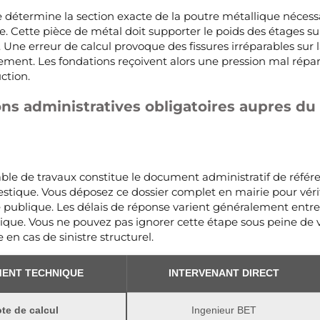
e détermine la section exacte de la poutre métallique nécess
. Cette pièce de métal doit supporter le poids des étages sup
Une erreur de calcul provoque des fissures irréparables sur l
gement. Les fondations reçoivent alors une pression mal répar
ction.
ons administratives obligatoires aupres d
able de travaux constitue le document administratif de référ
tique. Vous déposez ce dossier complet en mairie pour vérif
té publique. Les délais de réponse varient généralement entr
que. Vous ne pouvez pas ignorer cette étape sous peine de v
 en cas de sinistre structurel.
ENT TECHNIQUE
INTERVENANT DIRECT
te de calcul
Ingenieur BET