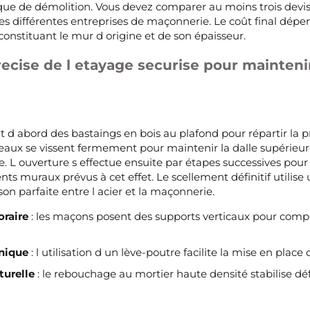
ique de démolition. Vous devez comparer au moins trois devi
 les différentes entreprises de maçonnerie. Le coût final dép
onstituant le mur d origine et de son épaisseur.
cise de l etayage securise pour maintenir 
 d abord des bastaings en bois au plafond pour répartir la pre
eaux se vissent fermement pour maintenir la dalle supérieur
e. L ouverture s effectue ensuite par étapes successives pour
s muraux prévus à cet effet. Le scellement définitif utilise u
son parfaite entre l acier et la maçonnerie.
raire
: les maçons posent des supports verticaux pour compe
nique
: l utilisation d un lève-poutre facilite la mise en place
turelle
: le rebouchage au mortier haute densité stabilise dé