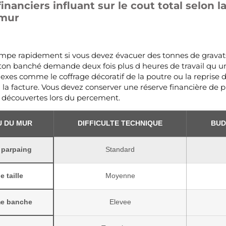
inanciers influant sur le cout total selon l
 mur
mpe rapidement si vous devez évacuer des tonnes de gravats 
ton banché demande deux fois plus d heures de travail qu u
nexes comme le coffrage décoratif de la poutre ou la reprise d
a facture. Vous devez conserver une réserve financière de p
 découvertes lors du percement.
U DU MUR
DIFFICULTE TECHNIQUE
BUD
 parpaing
Standard
e taille
Moyenne
me banche
Elevee