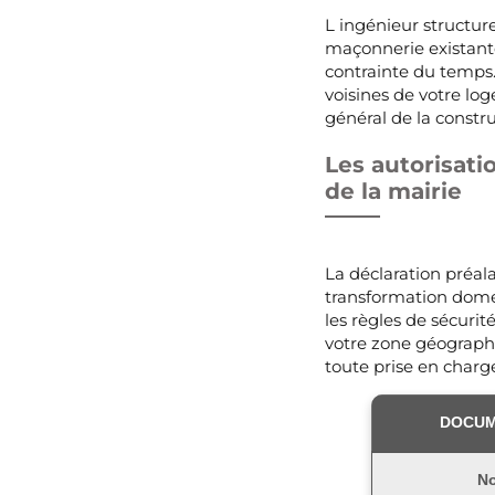
L ingénieur structur
maçonnerie existante
contrainte du temps. 
voisines de votre lo
général de la constru
Les autorisati
de la mairie
La déclaration préal
transformation domes
les règles de sécuri
votre zone géographi
toute prise en charge
DOCUM
No