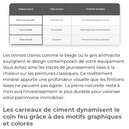
Matériau mural
Style associé
Propriété technique
Pierre de parement
Rustique chic
Excellente résistance au feu
Verre trempé
Minimaliste
Nettoyage facile et transparence
Acier brossé
Industriel
Protection thermique optimale
Les teintes claires comme le beige ou le gris anthracite
soulignent le design contemporain de votre équipement.
Vous évitez ainsi les traces de jaunissement liées à la
chaleur sur les peintures classiques. Ce revêtement
minéral apporte une profondeur visuelle que les finitions
lisses ne peuvent pas égaler. La pierre naturelle reste à
mon avis l’investissement le plus durable pour valoriser
votre patrimoine immobilier.
Les carreaux de ciment dynamisent le
coin feu grâce à des motifs graphiques
et colorés