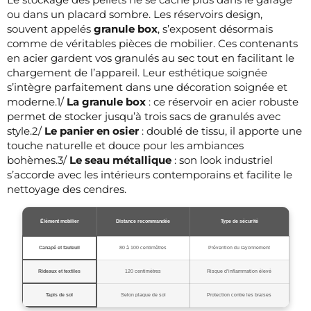
ou dans un placard sombre. Les réservoirs design,
souvent appelés
granule box
, s’exposent désormais
comme de véritables pièces de mobilier. Ces contenants
en acier gardent vos granulés au sec tout en facilitant le
chargement de l’appareil. Leur esthétique soignée
s’intègre parfaitement dans une décoration soignée et
moderne.1/
La granule box
: ce réservoir en acier robuste
permet de stocker jusqu’à trois sacs de granulés avec
style.2/
Le panier en osier
: doublé de tissu, il apporte une
touche naturelle et douce pour les ambiances
bohèmes.3/
Le seau métallique
: son look industriel
s’accorde avec les intérieurs contemporains et facilite le
nettoyage des cendres.
Élément mobilier
Distance recommandée
Type de sécurité
Canapé et fauteuil
80 à 100 centimètres
Prévention du rayonnement
Rideaux et textiles
120 centimètres
Risque d’inflammation élevé
Tapis de sol
Selon plaque de sol
Protection contre les braises