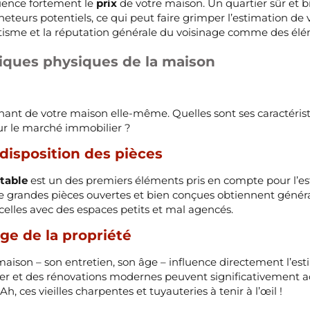
luence fortement le
prix
de votre maison. Un quartier sûr et b
teurs potentiels, ce qui peut faire grimper l’estimation de v
hétisme et la réputation générale du voisinage comme des élé
tiques physiques de la maison
ant de votre maison elle-même. Quelles sont ses caractérist
r le marché immobilier ?
t disposition des pièces
table
est un des premiers éléments pris en compte pour l’es
e grandes pièces ouvertes et bien conçues obtiennent géné
celles avec des espaces petits et mal agencés.
âge de la propriété
maison – son entretien, son âge – influence directement l’est
ier et des rénovations modernes peuvent significativement acc
Ah, ces vieilles charpentes et tuyauteries à tenir à l’œil !