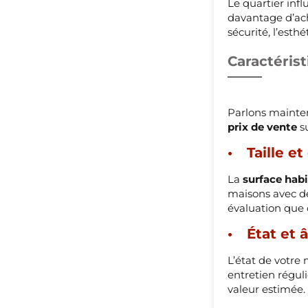
Le quartier inf
davantage d’ache
sécurité, l’est
Caractéris
Parlons mainten
prix de vente
su
Taille e
La
surface habi
maisons avec d
évaluation que 
État et 
L’état de votre 
entretien régul
valeur estimée. 