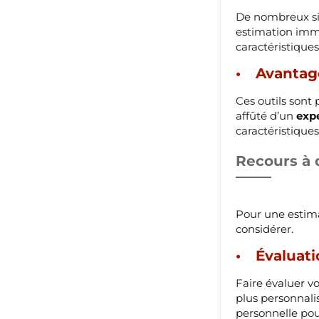
De nombreux sit
estimation immo
caractéristique
Avantage
Ces outils sont 
affûté d’un
exp
caractéristique
Recours à 
Pour une estimat
considérer.
Évaluati
Faire évaluer v
plus personnali
personnelle pou