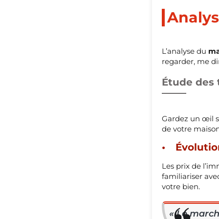
Analys
L’analyse du
ma
regarder, me di
Étude des
Gardez un œil su
de votre maison
Évolutio
Les prix de l’im
familiariser av
votre bien.
« Le march