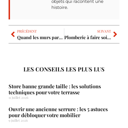
objets qui racontent une
histoire.
PRÉCÉDENT
SUIVANT
Quand les murs parlent mode : explorez les couleurs tendance pour votre maison
Plomberie à faire soi-même : déjouez les fuites et économisez comme un pro !
LES CONSEILS LES PLUS LUS
Store banne grande taille : les solutions
techniques pour votre terrasse
11 juillet 2026
Ouvrir une ancienne serrure : les 5 astuces
pour débloquer votre mobilier
9 juillet 2026