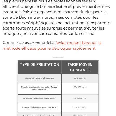
les pièces nécessaires. Les professionnels sérieux
affichent une grille tarifaire lisible et préviennent sur les
éventuels frais de déplacement, souvent inclus pour la
zone de Dijon intra-muros, mais comptés pour les
communes périphériques. Une facturation transparente
écarte toute mauvaise surprise et permet d’éviter les
arnaques, hélas encore courantes sur le marché.
Poursuivez avec cet article :
Volet roulant bloqué : la
méthode efficace pour le débloquer rapidement
Les fourchettes de tarifs pour un dépannage de volet roulant à Dijon
TYPE DE PRESTATION
TARIF MOYEN
CONSTATÉ
Diagnostic panne et déplacement
60 à 90 euros
Remplacement de pièces usuelles (sangle,
50 à 120 euros
lame, manivelle)
Motorisation ou remplacement moteur
180 à 450 euros
Réglage ou réparation de fins de course
65 à 150 euros