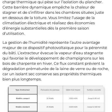
charge thermique qui pèse sur l’isolation du plancher.
Cette barrière dynamique empêche la chaleur de
stagner et de s’infiltrer dans les chambres situées juste
en dessous de la toiture. Vous limitez l’usage de la
climatisation électrique et réalisez des économies
d’énergie substantielles dès la première saison
d’utilisation.
La gestion de l’humidité représente l’autre avantage
majeur de ce dispositif photovoltaïque pour la pérennité
du bâti. L’extracteur évacue la vapeur d’eau stagnante
qui favorise le développement de champignons sur les
bois de charpente en hiver. Ce flux constant prévient la
dégradation prématurée de la laine de verre ou de roche,
car un isolant sec conserve ses propriétés thermiques
bien plus longtemps.
Type d’extracteur
Puissance du panneau
Débit d’air moyen
Surface couverte
Modèle compact
15 Watts
1200 m3/h
Jusqu’à 80 m2
Modèle standard
25 Watts
2100 m3/h
Jusqu’à 150 m2