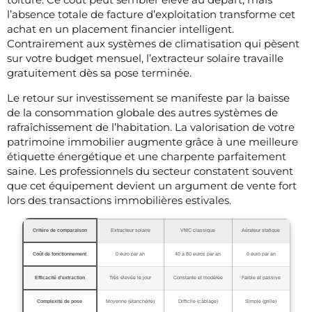
l’absence totale de facture d’exploitation transforme cet
achat en un placement financier intelligent.
Contrairement aux systèmes de climatisation qui pèsent
sur votre budget mensuel, l’extracteur solaire travaille
gratuitement dès sa pose terminée.
Le retour sur investissement se manifeste par la baisse
de la consommation globale des autres systèmes de
rafraîchissement de l’habitation. La valorisation de votre
patrimoine immobilier augmente grâce à une meilleure
étiquette énergétique et une charpente parfaitement
saine. Les professionnels du secteur constatent souvent
que cet équipement devient un argument de vente fort
lors des transactions immobilières estivales.
Critère de comparaison
Extracteur solaire
VMC classique
Aérateur statique
Coût de fonctionnement
0 euro par an
40 à 80 euros par an
0 euro par an
Efficacité d’extraction
Très élevée le jour
Constante et modérée
Faible et passive
Complexité de pose
Moyenne (étanchéité)
Difficile (câblage)
Simple (grille)