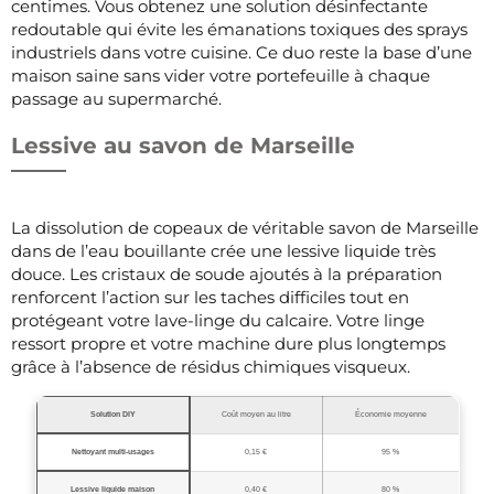
centimes. Vous obtenez une solution désinfectante
redoutable qui évite les émanations toxiques des sprays
industriels dans votre cuisine. Ce duo reste la base d’une
maison saine sans vider votre portefeuille à chaque
passage au supermarché.
Lessive au savon de Marseille
La dissolution de copeaux de véritable savon de Marseille
dans de l’eau bouillante crée une lessive liquide très
douce. Les cristaux de soude ajoutés à la préparation
renforcent l’action sur les taches difficiles tout en
protégeant votre lave-linge du calcaire. Votre linge
ressort propre et votre machine dure plus longtemps
grâce à l’absence de résidus chimiques visqueux.
Solution DIY
Coût moyen au litre
Économie moyenne
Nettoyant multi-usages
0,15 €
95 %
Lessive liquide maison
0,40 €
80 %