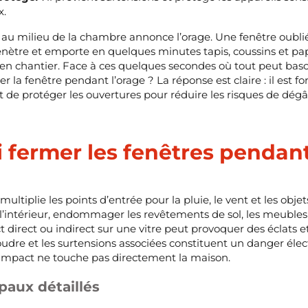
x.
 au milieu de la chambre annonce l’orage. Une fenêtre oubli
pénètre et emporte en quelques minutes tapis, coussins et pa
en chantier. Face à ces quelques secondes où tout peut bascu
mer la fenêtre pendant l’orage ? La réponse est claire : il e
t de protéger les ouvertures pour réduire les risques de dégât
 fermer les fenêtres pendan
ultiplie les points d’entrée pour la pluie, le vent et les objet
 l’intérieur, endommager les revêtements de sol, les meubles 
 direct ou indirect sur une vitre peut provoquer des éclats e
 foudre et les surtensions associées constituent un danger él
’impact ne touche pas directement la maison.
paux détaillés