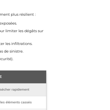
ent plus résilient :
 exposées.
our limiter les dégâts sur
 les infiltrations.
s de sinistre.
curité).
E
, sécher rapidement
 les éléments cassés