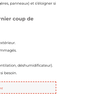
égères, panneaux) et s’éloigner si
rnier coup de
xtérieur.
ndommagés.
ntilation, déshumidificateur).
si besoin.
nt