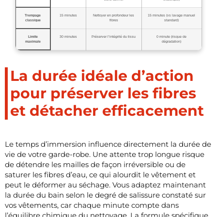
Trempage
15 minutes
Nettoyer en profondeur les
15 minutes (vs lavage manuel
classique
fibres
standard)
Limite
30 minutes
Préserver l’intégrité du tissu
0 minute (risque de
maximale
dégradation)
La durée idéale d’action
pour préserver les fibres
et détacher efficacement
Le temps d’immersion influence directement la durée de
vie de votre garde-robe. Une attente trop longue risque
de détendre les mailles de façon irréversible ou de
saturer les fibres d’eau, ce qui alourdit le vêtement et
peut le déformer au séchage. Vous adaptez maintenant
la durée du bain selon le degré de salissure constaté sur
vos vêtements, car chaque minute compte dans
l’équilibre chimique du nettoyage. La formule spécifique