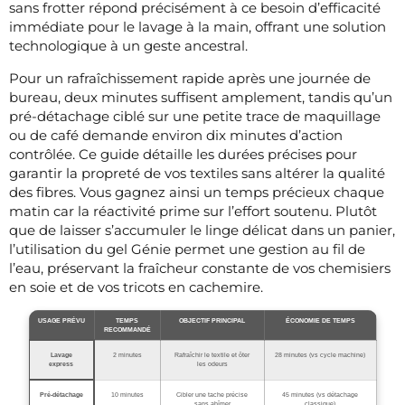
sans frotter répond précisément à ce besoin d’efficacité
immédiate pour le lavage à la main, offrant une solution
technologique à un geste ancestral.
Pour un rafraîchissement rapide après une journée de
bureau, deux minutes suffisent amplement, tandis qu’un
pré-détachage ciblé sur une petite trace de maquillage
ou de café demande environ dix minutes d’action
contrôlée. Ce guide détaille les durées précises pour
garantir la propreté de vos textiles sans altérer la qualité
des fibres. Vous gagnez ainsi un temps précieux chaque
matin car la réactivité prime sur l’effort soutenu. Plutôt
que de laisser s’accumuler le linge délicat dans un panier,
l’utilisation du gel Génie permet une gestion au fil de
l’eau, préservant la fraîcheur constante de vos chemisiers
en soie et de vos tricots en cachemire.
USAGE PRÉVU
TEMPS
OBJECTIF PRINCIPAL
ÉCONOMIE DE TEMPS
RECOMMANDÉ
Lavage
2 minutes
Rafraîchir le textile et ôter
28 minutes (vs cycle machine)
express
les odeurs
Pré-détachage
10 minutes
Cibler une tache précise
45 minutes (vs détachage
sans abîmer
classique)