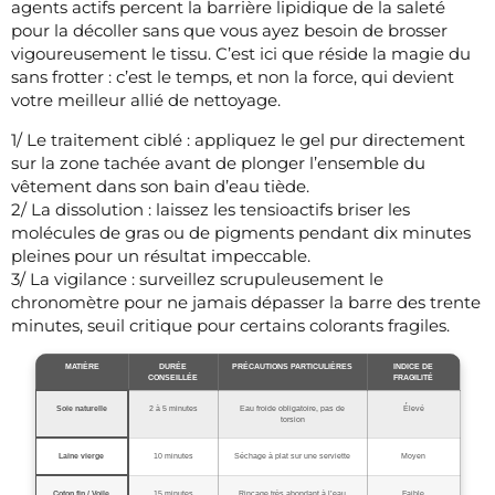
agents actifs percent la barrière lipidique de la saleté
pour la décoller sans que vous ayez besoin de brosser
vigoureusement le tissu. C’est ici que réside la magie du
sans frotter : c’est le temps, et non la force, qui devient
votre meilleur allié de nettoyage.
1/ Le traitement ciblé : appliquez le gel pur directement
sur la zone tachée avant de plonger l’ensemble du
vêtement dans son bain d’eau tiède.
2/ La dissolution : laissez les tensioactifs briser les
molécules de gras ou de pigments pendant dix minutes
pleines pour un résultat impeccable.
3/ La vigilance : surveillez scrupuleusement le
chronomètre pour ne jamais dépasser la barre des trente
minutes, seuil critique pour certains colorants fragiles.
MATIÈRE
DURÉE
PRÉCAUTIONS PARTICULIÈRES
INDICE DE
CONSEILLÉE
FRAGILITÉ
Soie naturelle
2 à 5 minutes
Eau froide obligatoire, pas de
Élevé
torsion
Laine vierge
10 minutes
Séchage à plat sur une serviette
Moyen
Coton fin / Voile
15 minutes
Rinçage très abondant à l’eau
Faible