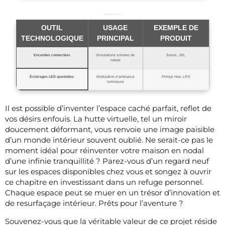
Technologies utilisables pour une expérience immersive
OUTIL
USAGE
EXEMPLE DE
TECHNOLOGIQUE
PRINCIPAL
PRODUIT
Enceintes connectées
Simulations sonores de
Sonos, JBL
nature
Éclairages LED ajustables
Modulation d’ambiance
Philips Hue, LIFX
lumineuse
Il est possible d’inventer l’espace caché parfait, reflet de
vos désirs enfouis. La hutte virtuelle, tel un miroir
doucement déformant, vous renvoie une image paisible
d’un monde intérieur souvent oublié. Ne serait-ce pas le
moment idéal pour réinventer votre maison en nodal
d’une infinie tranquillité ? Parez-vous d’un regard neuf
sur les espaces disponibles chez vous et songez à ouvrir
ce chapitre en investissant dans un refuge personnel.
Chaque espace peut se muer en un trésor d’innovation et
de resurfaçage intérieur. Prêts pour l’aventure ?
Souvenez-vous que la véritable valeur de ce projet réside