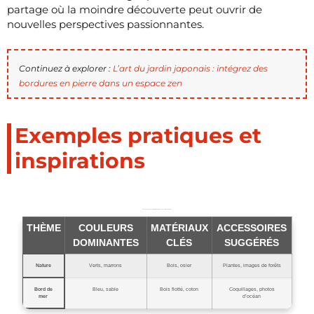
partage où la moindre découverte peut ouvrir de
nouvelles perspectives passionnantes.
Continuez à explorer :
L’art du jardin japonais : intégrez des
bordures en pierre dans un espace zen
Exemples pratiques et
inspirations
Aménagement d’une hutte virtuelle : options de décoration et de thème
THÈME
COULEURS
MATÉRIAUX
ACCESSOIRES
DOMINANTES
CLÉS
SUGGÉRÉS
Nature
Verts, marrons
Bois, osier
Plantes, images de forêts
Bord de
Bleu, sable
Bois flotté, coton
Coquillages, photos
mer
d’océan