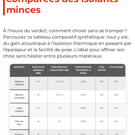
minces
À l’heure du verdict, comment choisir sans se tromper ?
Parcourez ce tableau comparatif synthétique : tout y est,
du gain acoustique à l’isolation thermique en passant par
l’épaisseur et la facilité de pose. L’idéal pour affiner son
choix sans hésiter entre plusieurs matériaux.
MATÉRIAU
ÉPAISSEUR
PERFORMANCE
PERFORMANCE
POSE
ÉCOLOGIQUE
MINIMALE
ACOUSTIQUE (DB)
THERMIQUE (Λ
RAPIDE
(MM)
W/MK)
Ouate de
45
+10 à 13
0,039
Oui
Oui
cellulose
Mousse
25
+8 à 10
0,034
Oui
Non
acoustique
Liège
30
+9
0,045
Oui
Oui
expansé
Fibre de
40
+11
0,038
Oui
Oui
bois
Panneau
25
+7
0,037
Oui
Oui