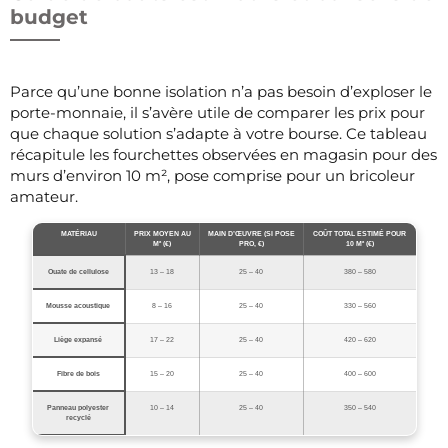
budget
Parce qu’une bonne isolation n’a pas besoin d’exploser le
porte-monnaie, il s’avère utile de comparer les prix pour
que chaque solution s’adapte à votre bourse. Ce tableau
récapitule les fourchettes observées en magasin pour des
murs d’environ 10 m², pose comprise pour un bricoleur
amateur.
MATÉRIAU
PRIX MOYEN AU
MAIN D’ŒUVRE (SI POSE
COÛT TOTAL ESTIMÉ POUR
M² (€)
PRO, €)
10 M² (€)
Ouate de cellulose
13 – 18
25 – 40
380 – 580
Mousse acoustique
8 – 16
25 – 40
330 – 560
Liège expansé
17 – 22
25 – 40
420 – 620
Fibre de bois
15 – 20
25 – 40
400 – 600
Panneau polyester
10 – 14
25 – 40
350 – 540
recyclé