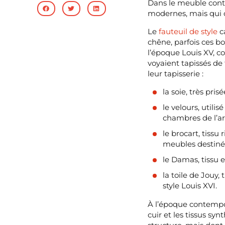
Dans le meuble contem
modernes, mais qui c
Le
fauteuil de style
c
chêne, parfois ces bo
l’époque Louis XV, co
voyaient tapissés de 
leur tapisserie :
la soie, très pri
le velours, utili
chambres de l’ari
le brocart, tissu
meubles destinés
le Damas, tissu e
la toile de Jouy
style Louis XVI.
À l’époque contempor
cuir et les tissus sy