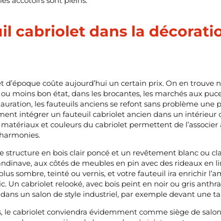
les accotoirs sont pleins.
il cabriolet dans la décorati
e
let d’époque coûte aujourd’hui un certain prix. On en trouv
 ou moins bon état, dans les brocantes, les marchés aux puce
auration, les fauteuils anciens se refont sans problème une p
t intégrer un fauteuil cabriolet ancien dans un intérieur c
s matériaux et couleurs du cabriolet permettent de l’associer 
 harmonies.
e structure en bois clair poncé et un revêtement blanc ou cla
andinave, aux côtés de meubles en pin avec des rideaux en l
plus sombre, teinté ou vernis, et votre fauteuil ira enrichir l’
Un cabriolet relooké, avec bois peint en noir ou gris anthraci
dans un salon de style industriel, par exemple devant une t
s, le cabriolet conviendra évidemment comme siège de salon 