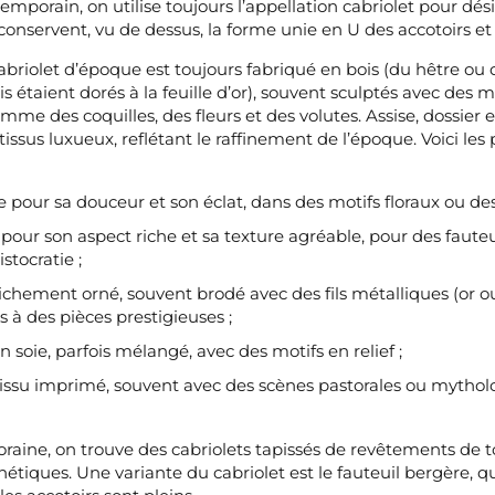
porain, on utilise toujours l’appellation cabriolet pour dési
onservent, vu de dessus, la forme unie en U des accotoirs et 
abriolet d’époque est toujours fabriqué en bois (du hêtre ou
is étaient dorés à la feuille d’or), souvent sculptés avec des 
mme des coquilles, des fleurs et des volutes. Assise, dossier e
tissus luxueux, reflétant le raffinement de l’époque. Voici les 
sée pour sa douceur et son éclat, dans des motifs floraux ou de
sé pour son aspect riche et sa texture agréable, pour des faute
stocratie ;
 richement orné, souvent brodé avec des fils métalliques (or ou
 à des pièces prestigieuses ;
n soie, parfois mélangé, avec des motifs en relief ;
, tissu imprimé, souvent avec des scènes pastorales ou mytholo
aine, on trouve des cabriolets tapissés de revêtements de 
nthétiques. Une variante du cabriolet est le fauteuil bergère