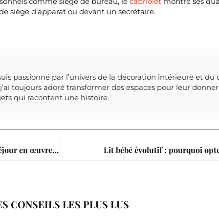
rsonnels comme siège de bureau, le
cabriolet
montre ses qua
 de siège d’apparat ou devant un secrétaire.
suis passionné par l’univers de la décoration intérieure et du 
’ai toujours adoré transformer des espaces pour leur donner 
bjets qui racontent une histoire.
Découvrez la couleur parfaite pour transformer votre séjour en œuvre d’art
Lit bébé évolutif : pourquoi opt
ES CONSEILS LES PLUS LUS