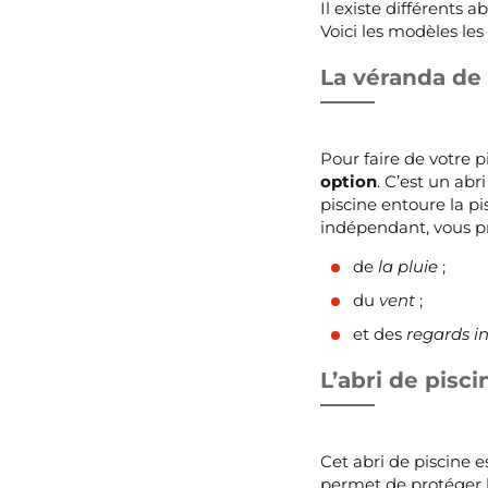
Il existe différents 
Voici les modèles les
La véranda de 
Pour faire de votre p
option
. C’est un ab
piscine entoure la p
indépendant, vous p
de
la pluie
;
du
vent
;
et des
regards in
L’abri de pisc
Cet abri de piscine 
permet de protéger la