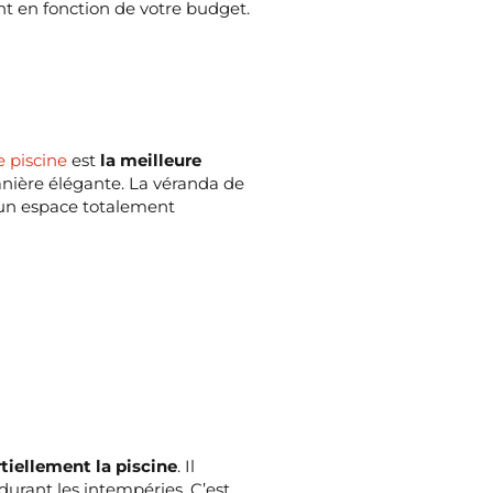
t en fonction de votre budget.
 piscine
est
la meilleure
anière élégante. La véranda de
i un espace totalement
tiellement la piscine
. Il
 durant les intempéries. C’est