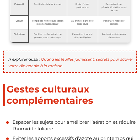
Préventif
Bouillie bordelaise (cuivre)
Sortie d’hiver,
Respecter dose,
préfloraison
périodicité et délai avant
récolte
Curatif
Fongicides homologués (selon
Au premier signe actif
Port d’EPI, respecter
réglementation locale)
après pluie
étiquette
Biologique
Bacillus, soufre, extraits de
Prévention douce et
Applications fréquentes
plantes, savon potassique
attaques légères
nécessaires
À explorer aussi :
Quand les feuilles jaunissent: secrets pour sauver
votre dipladénia à la maison
Gestes culturaux
complémentaires
Espacer les sujets pour améliorer l’aération et réduire
l’humidité foliaire.
Éviter les apports excessifs d’azote au printemps qui