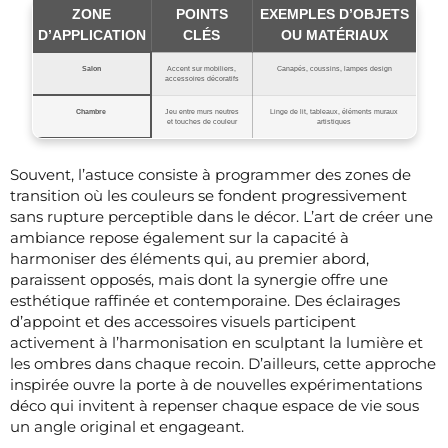
ZONE
POINTS
EXEMPLES D’OBJETS
D’APPLICATION
CLÉS
OU MATÉRIAUX
Salon
Accent sur mobiliers,
Canapés, coussins, lampes design
accessoires décoratifs
Chambre
Jeu entre murs neutres
Linge de lit, tableaux, éléments muraux
et touches de couleur
artistiques
Souvent, l’astuce consiste à programmer des zones de
transition où les couleurs se fondent progressivement
sans rupture perceptible dans le décor. L’art de créer une
ambiance repose également sur la capacité à
harmoniser des éléments qui, au premier abord,
paraissent opposés, mais dont la synergie offre une
esthétique raffinée et contemporaine. Des éclairages
d’appoint et des accessoires visuels participent
activement à l’harmonisation en sculptant la lumière et
les ombres dans chaque recoin. D’ailleurs, cette approche
inspirée ouvre la porte à de nouvelles expérimentations
déco qui invitent à repenser chaque espace de vie sous
un angle original et engageant.