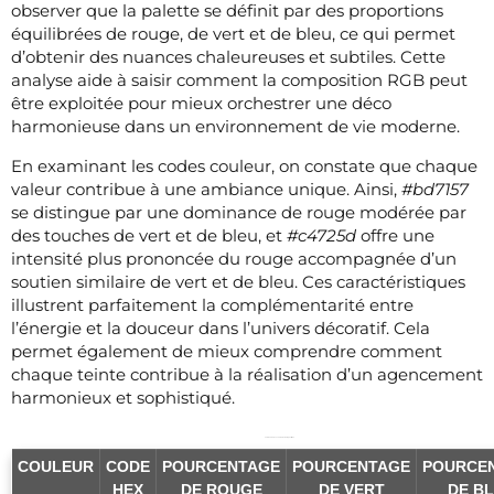
observer que la palette se définit par des proportions
équilibrées de rouge, de vert et de bleu, ce qui permet
d’obtenir des nuances chaleureuses et subtiles. Cette
analyse aide à saisir comment la composition RGB peut
être exploitée pour mieux orchestrer une déco
harmonieuse dans un environnement de vie moderne.
En examinant les codes couleur, on constate que chaque
valeur contribue à une ambiance unique. Ainsi,
#bd7157
se distingue par une dominance de rouge modérée par
des touches de vert et de bleu, et
#c4725d
offre une
intensité plus prononcée du rouge accompagnée d’un
soutien similaire de vert et de bleu. Ces caractéristiques
illustrent parfaitement la complémentarité entre
l’énergie et la douceur dans l’univers décoratif. Cela
permet également de mieux comprendre comment
chaque teinte contribue à la réalisation d’un agencement
harmonieux et sophistiqué.
TableauCodes couleurs et compositions
COULEUR
CODE
POURCENTAGE
POURCENTAGE
POURCE
HEX
DE ROUGE
DE VERT
DE B