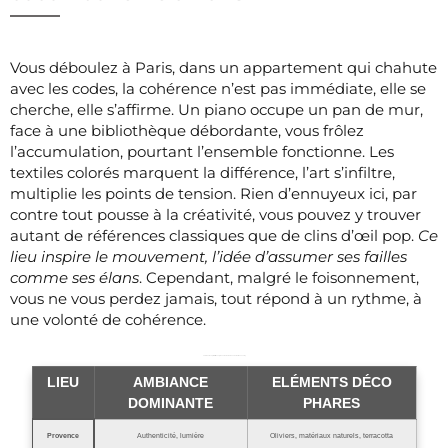
Vous déboulez à Paris, dans un appartement qui chahute
avec les codes, la cohérence n’est pas immédiate, elle se
cherche, elle s’affirme. Un piano occupe un pan de mur,
face à une bibliothèque débordante, vous frôlez
l’accumulation, pourtant l’ensemble fonctionne. Les
textiles colorés marquent la différence, l’art s’infiltre,
multiplie les points de tension. Rien d’ennuyeux ici, par
contre tout pousse à la créativité, vous pouvez y trouver
autant de références classiques que de clins d’œil pop.
Ce
lieu inspire le mouvement, l’idée d’assumer ses failles
comme ses élans
. Cependant, malgré le foisonnement,
vous ne vous perdez jamais, tout répond à un rythme, à
une volonté de cohérence.
Tableau récapitulatif des styles selon les maisons de Nolwenn Leroy
LIEU
AMBIANCE
ELÉMENTS DÉCO
DOMINANTE
PHARES
Provence
Authenticité, lumière
Oliviers, matériaux naturels, terracotta