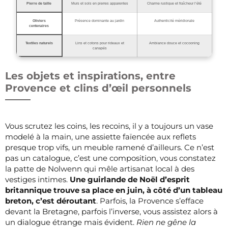
Pierre de taille
Murs et sols en pierres apparentes
Charme rustique et fraîcheur l’été
Oliviers
Présence dominante au jardin
Authenticité méridionale
centenaires
Textiles naturels
Lins et cotons pour rideaux et
Ambiance douce et cocooning
canapés
Les objets et inspirations, entre
Provence et clins d’œil personnels
Vous scrutez les coins, les recoins, il y a toujours un vase
modelé à la main, une assiette faïencée aux reflets
presque trop vifs, un meuble ramené d’ailleurs. Ce n’est
pas un catalogue, c’est une composition, vous constatez
la patte de Nolwenn qui mêle artisanat local à des
vestiges intimes.
Une guirlande de Noël d’esprit
britannique trouve sa place en juin, à côté d’un tableau
breton, c’est déroutant
. Parfois, la Provence s’efface
devant la Bretagne, parfois l’inverse, vous assistez alors à
un dialogue étrange mais évident.
Rien ne gêne la