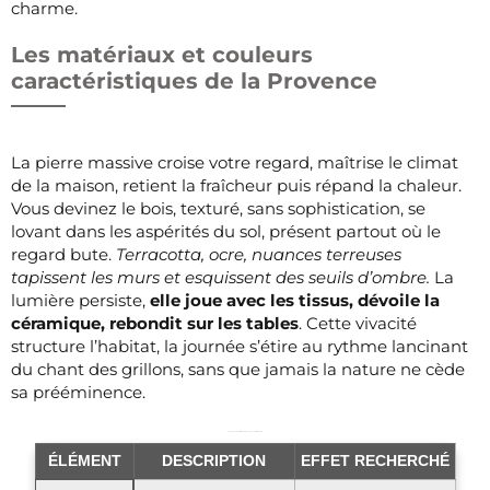
charme.
Les matériaux et couleurs
caractéristiques de la Provence
La pierre massive croise votre regard, maîtrise le climat
de la maison, retient la fraîcheur puis répand la chaleur.
Vous devinez le bois, texturé, sans sophistication, se
lovant dans les aspérités du sol, présent partout où le
regard bute.
Terracotta, ocre, nuances terreuses
tapissent les murs et esquissent des seuils d’ombre.
La
lumière persiste,
elle joue avec les tissus, dévoile la
céramique, rebondit sur les tables
. Cette vivacité
structure l’habitat, la journée s’étire au rythme lancinant
du chant des grillons, sans que jamais la nature ne cède
sa prééminence.
Tableau comparatif des éléments décoratifs majeurs
ÉLÉMENT
DESCRIPTION
EFFET RECHERCHÉ