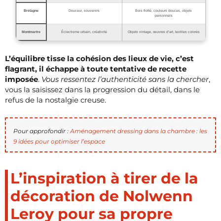
Bretagne
Douceur, souvenirs
Bois flotté, couleurs douces, objets
personnels
Montmartre
Éclectisme urbain, créativité
Objets vintage, œuvres d’art, textiles colorés
L’équilibre tisse la cohésion des lieux de vie, c’est
flagrant, il échappe à toute tentative de recette
imposée
.
Vous ressentez l’authenticité sans la chercher
,
vous la saisissez dans la progression du détail, dans le
refus de la nostalgie creuse.
Pour approfondir :
Aménagement dressing dans la chambre : les
9 idées pour optimiser l’espace
L’inspiration à tirer de la
décoration de Nolwenn
Leroy pour sa propre