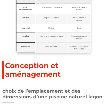
Impact
Élevé (produits chimiques)
Faible (écologique et
environnemental
durable)
Entretien
Régulier et coûteux
Entretien naturel et
minimal
Coût initial
Modéré
Élevé
Bien-être
Peut irriter la peau et les yeux
Doux pour la peau et
relaxant
Biodiversité
Nulle ou limitée
Favorise la faune et la
flore locales
Conception et
aménagement
choix de l’emplacement et des
dimensions d’une piscine naturel lagon