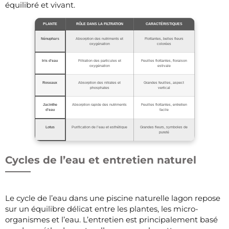
équilibré et vivant.
PLANTE
RÔLE DANS LA FILTRATION
CARACTÉRISTIQUES
Nénuphars
Absorption des nutriments et
Flottantes, belles fleurs
oxygénation
colorées
Iris d’eau
Filtration des particules et
Feuilles flottantes, floraison
oxygénation
estivale
Roseaux
Absorption des nitrates et
Grandes feuilles, aspect
phosphates
vertical
Jacinthe
Absorption rapide des nutriments
Feuilles flottantes, entretien
d’eau
facile
Lotus
Purification de l’eau et esthétique
Grandes fleurs, symboles de
pureté
Cycles de l’eau et entretien naturel
Le cycle de l’eau dans une piscine naturelle lagon repose
sur un équilibre délicat entre les plantes, les micro-
organismes et l’eau. L’entretien est principalement basé