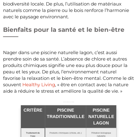
biodiversité locale. De plus, l’utilisation de matériaux
naturels comme la pierre ou le bois renforce l’harmonie
avec le paysage environnant.
Bienfaits pour la santé et le bien-être
Nager dans une piscine naturelle lagon, c’est aussi
prendre soin de sa santé. L’absence de chlore et autres
produits chimiques signifie une eau plus douce pour la
peau et les yeux. De plus, l’environnement naturel
favorise la relaxation et le bien-être mental. Comme le dit
souvent
Healthy Living
, « être en contact avec la nature
aide à réduire le stress et améliore la qualité de vie. »
Comparaison : piscine traditionnelle vs piscine naturelle lagon
CRITÈRE
PISCINE
PISCINE
TRADITIONNELLE
NATURELLE
LAGON
Traitement de
Produits chimiques (chlore, etc.)
Filtration biologique
l’eau
naturelle