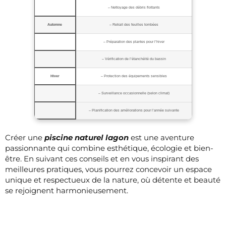
– Nettoyage des débris flottants
Automne
– Retrait des feuilles tombées
– Préparation des plantes pour l’hiver
– Vérification de l’étanchéité du bassin
Hiver
– Protection des équipements sensibles
– Surveillance occasionnelle (selon climat)
– Planification des améliorations pour l’année suivante
Créer une
piscine naturel lagon
est une aventure
passionnante qui combine esthétique, écologie et bien-
être. En suivant ces conseils et en vous inspirant des
meilleures pratiques, vous pourrez concevoir un espace
unique et respectueux de la nature, où détente et beauté
se rejoignent harmonieusement.