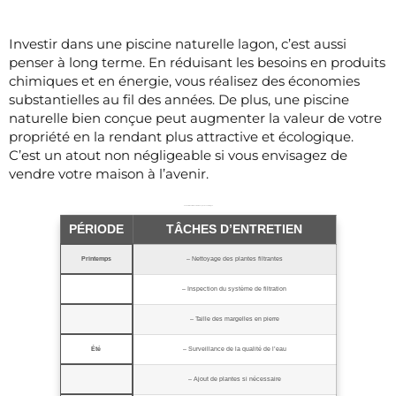
Investir dans une piscine naturelle lagon, c’est aussi
penser à long terme. En réduisant les besoins en produits
chimiques et en énergie, vous réalisez des économies
substantielles au fil des années. De plus, une piscine
naturelle bien conçue peut augmenter la valeur de votre
propriété en la rendant plus attractive et écologique.
C’est un atout non négligeable si vous envisagez de
vendre votre maison à l’avenir.
Calendrier d’entretien naturel d’une piscine naturel lagon
PÉRIODE
TÂCHES D’ENTRETIEN
Printemps
– Nettoyage des plantes filtrantes
– Inspection du système de filtration
– Taille des margelles en pierre
Été
– Surveillance de la qualité de l’eau
– Ajout de plantes si nécessaire