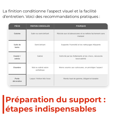
La finition conditionne l’aspect visuel et la facilité
d’entretien. Voici des recommandations pratiques :
PIÈCE
FINITION CONSEILLÉE
POURQUOI
Cuisine
Satin ou semi-brillant
Résiste aux éclaboussures et se nettoie facilement sans
marquer
Salle de
Semi-brillant
Supporte l’humidité et les nettoyages fréquents
bains
Couloir /
Satiné
Sollicité par les frottements et les chocs, nécessite
entrée
lessivabilité
Chambre
Mat ou satiné selon
Moins soumis aux salissures, on privilégie l’aspect
esthétique
Porte
Laque / finition très lisse
Rendu haut de gamme, élégant et durable
décorative
Préparation du support :
étapes indispensables