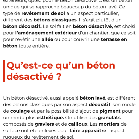
extérieurs, optez pour le béton désactivé. C’est un béton
unique qui se rapproche beaucoup du béton lavé. Ce
type de
revêtement de sol
a un aspect particulier,
différent des
bétons classiques
. Il s’agit plutôt d’un
béton décoratif.
Le sol fait en
béton désactivé,
est choisi
pour
l’aménagement extérieur
d’un chantier, que ce soit
pour revêtir une
allée
ou pour couvrir une
terrasse en
béton
toute entière.
Qu’est-ce qu’un béton
désactivé ?
Un béton désactivé, aussi appelé
béton lavé
, est différent
des bétons classiques par son aspect
décoratif
, son mode
de
coulage
et par la possibilité d’ajout de
pigment
pour
un rendu plus
esthétique.
On utilise des
granulats
composés de
graviers
et de
cailloux
. Les
mortiers
de
surface ont été enlevés pour
faire apparaître
l’aspect
rugueux du revêtement de sol.