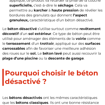
appliqué, ce produit va retarder la prise de la couche
superficielle,
c’est-à-dire le
séchage
. Cela va
permettre au
karcher
à
haute pression
de révéler les
bordures des granulats qui donnent
l’aspect
granuleux,
caractéristique d’un béton désactivé.
Le
béton désactivé
s’utilise surtout comme
revêtement
décoratif
d’un
sol extérieur
. Ce type de béton peut être
utilisé pour aménager des éléments de la
voirie
comme
le
terrassement
d’un
trottoir
, appliqué sur des
surfaces
carrossables
afin de favoriser une meilleure adhésion
des roues sur le
sol.
Le
béton lavé
peut aussi recouvrir la
plage d’une piscine
ou la
descente de garage
.
Pourquoi choisir le béton
désactivé ?
Les
bétons désactivés
ont les mêmes caractéristiques
que les
bétons classiques
. Ils ont une bonne résistance