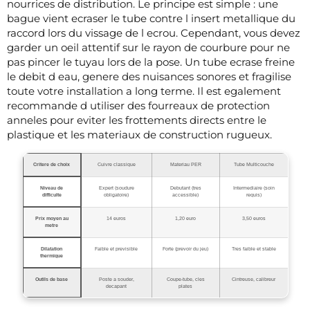
nourrices de distribution. Le principe est simple : une
bague vient ecraser le tube contre l insert metallique du
raccord lors du vissage de l ecrou. Cependant, vous devez
garder un oeil attentif sur le rayon de courbure pour ne
pas pincer le tuyau lors de la pose. Un tube ecrase freine
le debit d eau, genere des nuisances sonores et fragilise
toute votre installation a long terme. Il est egalement
recommande d utiliser des fourreaux de protection
anneles pour eviter les frottements directs entre le
plastique et les materiaux de construction rugueux.
Critere de choix
Cuivre classique
Materiau PER
Tube Multicouche
Niveau de
Expert (soudure
Debutant (tres
Intermediaire (soin
difficulte
obligatoire)
accessible)
requis)
Prix moyen au
14 euros
1,20 euro
3,50 euros
metre
Dilatation
Faible et previsible
Forte (prevoir du jeu)
Tres faible et stable
thermique
Outils de base
Poste a souder,
Coupe-tube, cles
Cintreuse, calibreur
decapant
plates