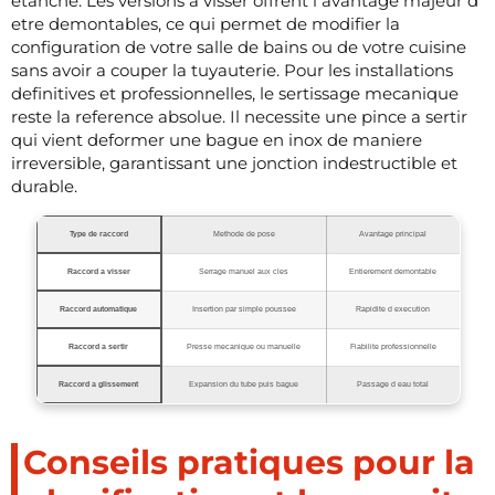
etanche. Les versions a visser offrent l avantage majeur d
etre demontables, ce qui permet de modifier la
configuration de votre salle de bains ou de votre cuisine
sans avoir a couper la tuyauterie. Pour les installations
definitives et professionnelles, le sertissage mecanique
reste la reference absolue. Il necessite une pince a sertir
qui vient deformer une bague en inox de maniere
irreversible, garantissant une jonction indestructible et
durable.
Type de raccord
Methode de pose
Avantage principal
Raccord a visser
Serrage manuel aux cles
Entierement demontable
Raccord automatique
Insertion par simple poussee
Rapidite d execution
Raccord a sertir
Presse mecanique ou manuelle
Fiabilite professionnelle
Raccord a glissement
Expansion du tube puis bague
Passage d eau total
Conseils pratiques pour la