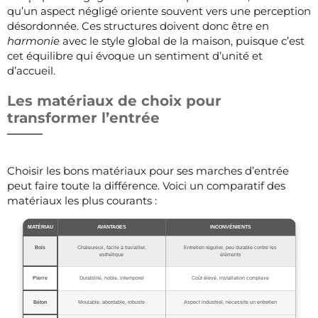
qu’un aspect négligé oriente souvent vers une perception
désordonnée. Ces structures doivent donc être en
harmonie
avec le style global de la maison, puisque c’est
cet équilibre qui évoque un sentiment d’unité et
d’accueil.
Les matériaux de choix pour
transformer l’entrée
Choisir les bons matériaux pour ses marches d’entrée
peut faire toute la différence. Voici un comparatif des
matériaux les plus courants :
MATÉRIAU
AVANTAGES
INCONVÉNIENTS
Bois
Chaleureux, facile à travailler,
Entretien régulier, peu durable contre les
esthétique
éléments
Pierre
Durabilité, noble, intemporel
Coût élevé, installation complexe
Béton
Moulable, abordable, robuste
Aspect industriel, nécessite un entretien