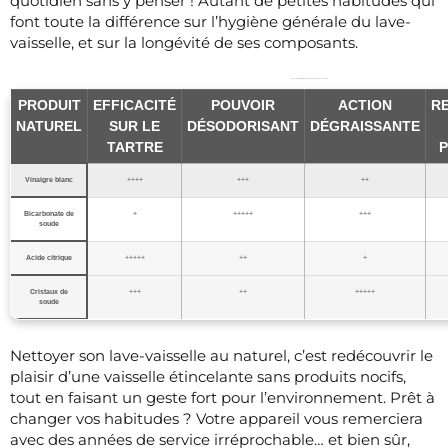
quotidien sans y penser ! Autant de petites habitudes qui
font toute la différence sur l’hygiène générale du lave-
vaisselle, et sur la longévité de ses composants.
Tableau : Comparatif des produits naturels pour le lave-vaisselle
PRODUIT
EFFICACITÉ
POUVOIR
ACTION
R
NATUREL
SUR LE
DÉSODORISANT
DÉGRAISSANTE
TARTRE
P
Vinaigre blanc
++++
+++
++
Bicarbonate de
+
+++++
+++
soude
Acide citrique
+++++
++
+
Cristaux de
+++
++
+++++
soude
Nettoyer son lave-vaisselle au naturel, c’est redécouvrir le
plaisir d’une vaisselle étincelante sans produits nocifs,
tout en faisant un geste fort pour l’environnement. Prêt à
changer vos habitudes ? Votre appareil vous remerciera
avec des années de service irréprochable… et bien sûr,