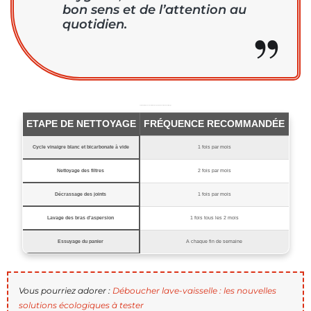
bon sens et de l’attention au
quotidien.
Tableau : Fréquence recommandée pour chaque étape du nettoyage
ETAPE DE NETTOYAGE
FRÉQUENCE RECOMMANDÉE
Cycle vinaigre blanc et bicarbonate à vide
1 fois par mois
Nettoyage des filtres
2 fois par mois
Décrassage des joints
1 fois par mois
Lavage des bras d’aspersion
1 fois tous les 2 mois
Essuyage du panier
A chaque fin de semaine
Vous pourriez adorer :
Déboucher lave-vaisselle : les nouvelles
solutions écologiques à tester