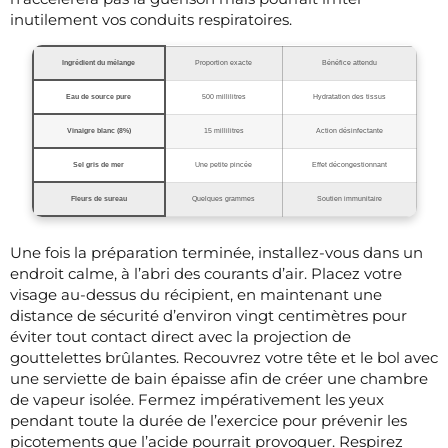
inutilement vos conduits respiratoires.
Ingrédient du mélange
Proportion exacte
Bénéfice attendu
Eau de source pure
500 millilitres
Hydratation des tissus
Vinaigre blanc (8%)
15 millilitres
Action désinfectante
Sel gris de mer
Une petite pincée
Effet décongestionnant
Fleurs de sureau
Quelques grammes
Soutien immunitaire
Une fois la préparation terminée, installez-vous dans un
endroit calme, à l’abri des courants d’air. Placez votre
visage au-dessus du récipient, en maintenant une
distance de sécurité d’environ vingt centimètres pour
éviter tout contact direct avec la projection de
gouttelettes brûlantes. Recouvrez votre tête et le bol avec
une serviette de bain épaisse afin de créer une chambre
de vapeur isolée. Fermez impérativement les yeux
pendant toute la durée de l’exercice pour prévenir les
picotements que l’acide pourrait provoquer. Respirez