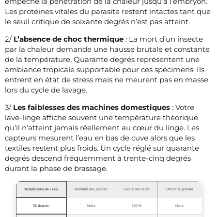
empêche la pénétration de la chaleur jusqu’à l’embryon.
Les protéines vitales du parasite restent intactes tant que
le seuil critique de soixante degrés n’est pas atteint.
2/
L’absence de choc thermique
: La mort d’un insecte
par la chaleur demande une hausse brutale et constante
de la température. Quarante degrés représentent une
ambiance tropicale supportable pour ces spécimens. Ils
entrent en état de stress mais ne meurent pas en masse
lors du cycle de lavage.
3/
Les faiblesses des machines domestiques
: Votre
lave-linge affiche souvent une température théorique
qu’il n’atteint jamais réellement au cœur du linge. Les
capteurs mesurent l’eau en bas de cuve alors que les
textiles restent plus froids. Un cycle réglé sur quarante
degrés descend fréquemment à trente-cinq degrés
durant la phase de brassage.
Température de l eau
Mortalité des adultes
Survie des œufs
Efficacité globale
30 degrés
Nulle
100 %
Nulle