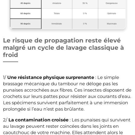
40 degrés
Aléatoire
95 %
Dangereuse
60 degrés
Totale
0 %
Optimale
90 degrés
Immédiate
0 %
Maximale
Le risque de propagation reste élevé
malgré un cycle de lavage classique à
froid
1/
Une résistance physique surprenante
: Le simple
brassage mécanique du tambour ne déloge pas les
punaises accrochées aux fibres. Ces insectes disposent de
crochets sur leurs pattes pour résister aux courants d’eau.
Les spécimens survivent parfaitement à une immersion
prolongée si l’eau n’est pas brûlante.
2/
La contamination croisée
: Les punaises qui survivent
au lavage peuvent rester coincées dans les joints en
caoutchouc de votre machine. Elles attendent alors le