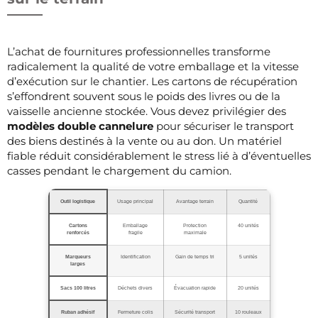
L’achat de fournitures professionnelles transforme
radicalement la qualité de votre emballage et la vitesse
d’exécution sur le chantier. Les cartons de récupération
s’effondrent souvent sous le poids des livres ou de la
vaisselle ancienne stockée. Vous devez privilégier des
modèles double cannelure
pour sécuriser le transport
des biens destinés à la vente ou au don. Un matériel
fiable réduit considérablement le stress lié à d’éventuelles
casses pendant le chargement du camion.
Outil logistique
Usage principal
Avantage terrain
Quantité
Cartons
Emballage
Protection
40 unités
renforcés
fragile
maximale
Marqueurs
Identification
Gain de temps tri
5 unités
larges
Sacs 100 litres
Déchets divers
Évacuation rapide
20 unités
Ruban adhésif
Fermeture colis
Sécurité transport
10 rouleaux