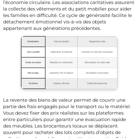
l’économie circulaire. Les associations caritatives assurent
la collecte des vêtements et du petit mobilier pour aider
les familles en difficulté. Ce cycle de générosité facilite le
détachement émotionnel vis-à-vis des objets
appartenant aux générations précédentes.
Destination
Type de produit
Organisme cible
Don caritatif
Vêtements et bibelots
Emmaüs ou Secours Populaire
Vente occasion
Meubles et collections
Brocanteurs ou sites web
Recyclage
Appareils HS et métaux
Déchèterie municipale
Archives
Papiers officiels
Coffre-fort personnel
La revente des biens de valeur permet de couvrir une
partie des frais engagés pour le transport ou le matériel.
Vous devez fixer des prix réalistes sur les plateformes
entre particuliers pour garantir une évacuation rapide
des meubles. Les brocanteurs locaux se déplacent
souvent pour racheter des lots complets d’objets de